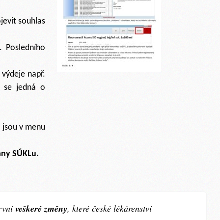
jevit souhlas
. Posledního
 výdeje např.
e se jedná o
 jsou v menu
rany SÚKLu.
rvní
veškeré změny
, které české lékárenství