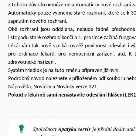
Z tohoto důvodu nemůžeme automaticky nové rozhraní z
Automaticky pouze vypneme staré rozhraní, které se k 30.
zapnutím nového rozhraní.
Obě rozhraní jsou oddělena, nebude žádné přechodné 
listopadu staré rozhraní končí a 1. prosince začíná fungov
Lékárnám tak nově vzniká rovněž povinnost odesílat i vý
pro ordinace lékařů, pro nemocniční zařízení, atd. K
zdravotnické nařízení.
Systém Mediox je na tuto změnu připraven již nyní.
Podrobný návod naleznete v přiloženém pdf souboru neb
Nápověda, Novinky a Novinky verze 321.
Pokud v lékárně sami nenastavíte odesílání hlášení LEK
Společnost
Apatyka servis
je přední dodavatel