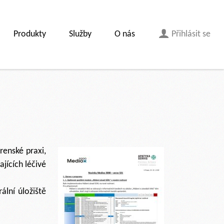
Produkty
Služby
O nás
Přihlásit se
renské praxi,
jících léčivé
ální úložiště