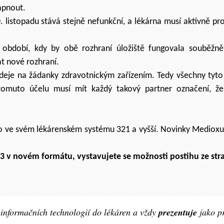
apnout.
 listopadu stává stejně nefunkční, a lékárna musí aktivně pro
období, kdy by obě rozhraní úložiště fungovala souběžně
at nové rozhraní.
deje na žádanky zdravotnickým zařízením. Tedy všechny tyto
 tomuto účelu musí mít každý takový partner označení, ž
o ve svém lékárenském systému 321 a vyšší. Novinky Medioxu
13 v novém formátu, vystavujete se možnosti postihu ze st
 informačních technologií do lékáren a vždy
prezentuje
jako p