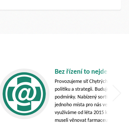
řízení nelze uplatňovat společnou obchodní
de, kde se s ní setkají, jim nabídneme i stejné
 Proto je společná cenotvorba realizovaná z
WebManager od společnosti Apatyka servis
i, kterým se jinak v jednotlivých lékárnách