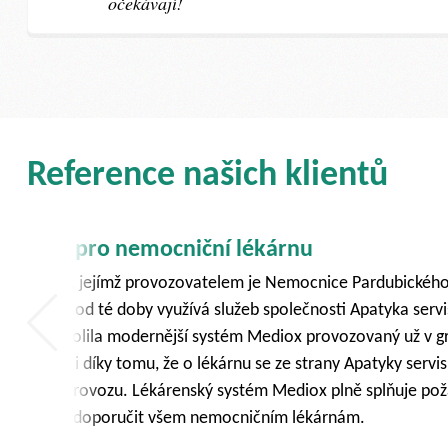
očekávají!
Reference našich klientů
Bez řízení to ne
Provozujeme síť Chyt
m
politiku a strategii. 
podmínky. Nabízený s
jednoho místa pro n
využíváme od léta 201
museli věnovat farmac