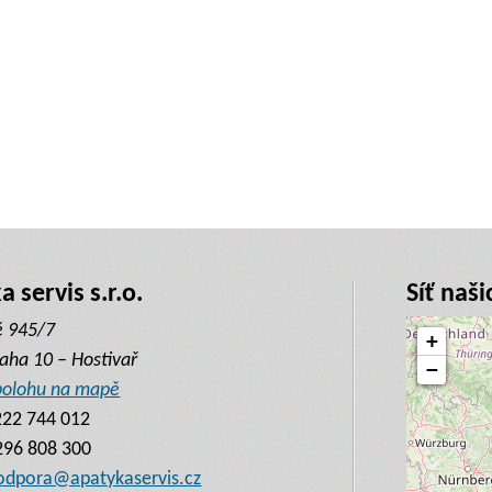
á
 lékárna
 servis s.r.o.
Síť naši
ě 945/7
+
aha 10 – Hostivař
−
 polohu na mapě
222 744 012
296 808 300
odpora@apatykaservis.cz