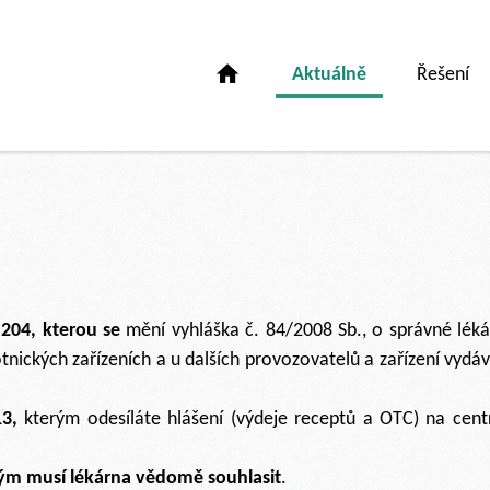
Aktuálně
Řešení
 204, kterou se
mění vyhláška č. 84/2008 Sb., o správné léká
tnických zařízeních a u dalších provozovatelů a zařízení vydáva
13,
kterým odesíláte hlášení (výdeje receptů a OTC) na centr
rým musí lékárna vědomě souhlasit
.