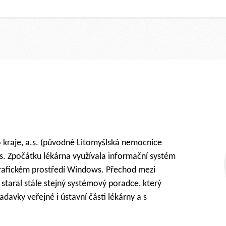
jde!
rých lékáren v Jihomoravském kraji a bez využití centrálního 
Budujeme značku, které zákazníci musí věřit a musí vědět, že všu
ortiment a jeho cena jsou kritéria, která zákazník porovnává.
ás velmi důležitá. Modul cenotvorby v manažerské nadstavbě 
5 k naší plné spokojenosti. Umožnil nám centralizovat činnost
eutičtí odborníci na úkor své hlavní profese.