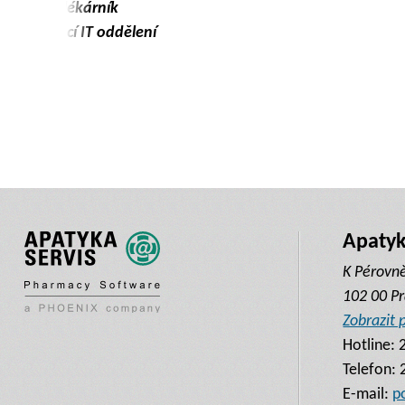
Mgr. Alice Dosedlov
ředitelka sítě Chytrá
Apatyka
K Pérovn
102 00 Pr
Zobrazit
Hotline:
Telefon:
E-mail:
p