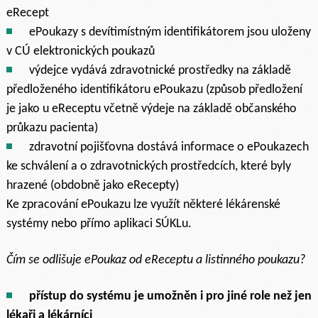
eRecept
ePoukazy s devítimístným identifikátorem jsou uloženy
v CÚ elektronických poukazů
výdejce vydává zdravotnické prostředky na základě
předloženého identifikátoru ePoukazu (způsob předložení
je jako u eReceptu včetně výdeje na základě občanského
průkazu pacienta)
zdravotní pojišťovna dostává informace o ePoukazech
ke schválení a o zdravotnických prostředcích, které byly
hrazené (obdobně jako eRecepty)
Ke zpracování ePoukazu lze využít některé lékárenské
systémy nebo přímo aplikaci SÚKLu.
Čím se odlišuje ePoukaz od eReceptu a listinného poukazu?
přístup do systému je umožněn i pro jiné role než jen
lékaři a lékárníci