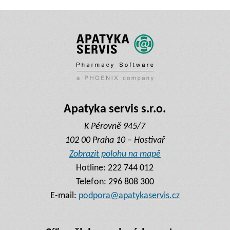
Apatyka servis s.r.o.
K Pérovně 945/7
102 00 Praha 10 – Hostivař
Zobrazit polohu na mapě
Hotline:
222 744 012
Telefon:
296 808 300
E-mail:
podpora@apatykaservis.cz