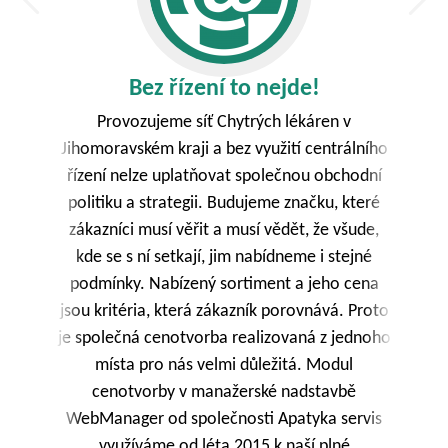
Bez řízení to nejde!
Provozujeme síť Chytrých lékáren v
Jihomoravském kraji a bez využití centrálního
o
řízení nelze uplatňovat společnou obchodní
s
e
politiku a strategii. Budujeme značku, které
zákazníci musí věřit a musí vědět, že všude,
kde se s ní setkají, jim nabídneme i stejné
ém
podmínky. Nabízený sortiment a jeho cena
jsou kritéria, která zákazník porovnává. Proto
v
je společná cenotvorba realizovaná z jednoho
i
místa pro nás velmi důležitá. Modul
,
cenotvorby v manažerské nadstavbě
al
WebManager od společnosti Apatyka servis
využíváme od léta 2015 k naší plné