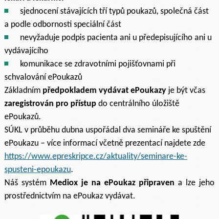
sjednocení stávajících tří typů poukazů, společná část
a podle odbornosti speciální část
nevyžaduje podpis pacienta ani u předepisujícího ani u
vydávajícího
komunikace se zdravotními pojišťovnami při
schvalování ePoukazů
Základním
předpokladem vydávat ePoukazy
je být včas
zaregistrován pro přístup
do centrálního úložiště
ePoukazů.
SÚKL v průběhu dubna uspořádal dva semináře ke spuštění
ePoukazu – více informací včetně prezentací najdete zde
https://www.epreskripce.cz/aktuality/seminare-ke-
spusteni-epoukazu
.
Náš systém
Mediox je na ePoukaz připraven
a lze jeho
prostřednictvím na ePoukaz vydávat.