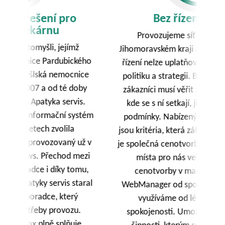
Bez řízení to nejde!
Provozujeme síť Chytrých lékáren v
Jihomoravském kraji a bez využití centrálního
o
řízení nelze uplatňovat společnou obchodní
s
e
politiku a strategii. Budujeme značku, které
zákazníci musí věřit a musí vědět, že všude,
kde se s ní setkají, jim nabídneme i stejné
ém
podmínky. Nabízený sortiment a jeho cena
jsou kritéria, která zákazník porovnává. Proto
v
je společná cenotvorba realizovaná z jednoho
i
místa pro nás velmi důležitá. Modul
,
cenotvorby v manažerské nadstavbě
al
WebManager od společnosti Apatyka servis
využíváme od léta 2015 k naší plné
spokojenosti. Umožnil nám centralizovat