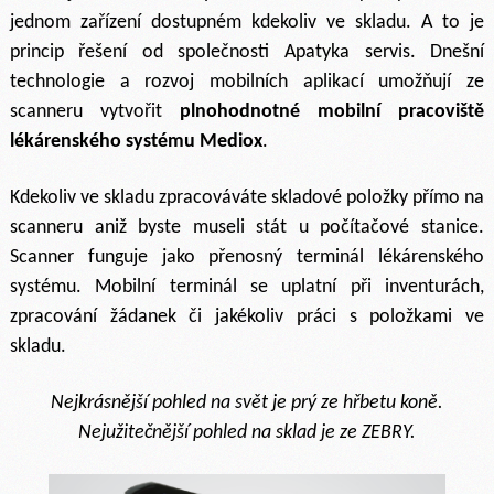
jednom zařízení dostupném kdekoliv ve skladu. A to je
princip řešení od společnosti Apatyka servis. Dnešní
technologie a rozvoj mobilních aplikací umožňují ze
scanneru vytvořit
plnohodnotné mobilní pracoviště
lékárenského systému Mediox
.
Kdekoliv ve skladu zpracováváte skladové položky přímo na
scanneru aniž byste museli stát u počítačové stanice.
Scanner funguje jako přenosný terminál lékárenského
systému. Mobilní terminál se uplatní při inventurách,
zpracování žádanek či jakékoliv práci s položkami ve
skladu.
Nejkrásnější pohled na svět je prý ze hřbetu koně.
Nejužitečnější pohled na sklad je ze ZEBRY.