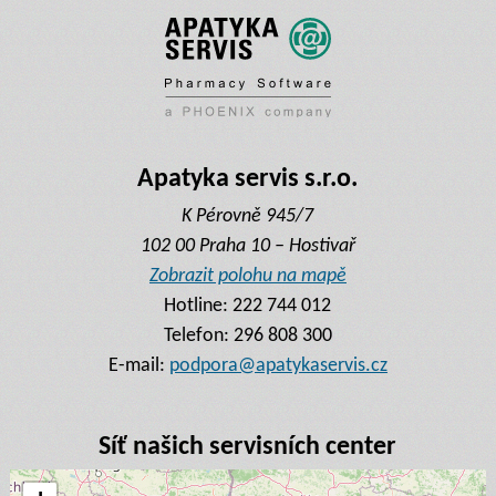
Apatyka servis s.r.o.
K Pérovně 945/7
102 00 Praha 10 – Hostivař
Zobrazit polohu na mapě
Hotline:
222 744 012
Telefon:
296 808 300
E-mail:
podpora@apatykaservis.cz
Síť našich servisních center