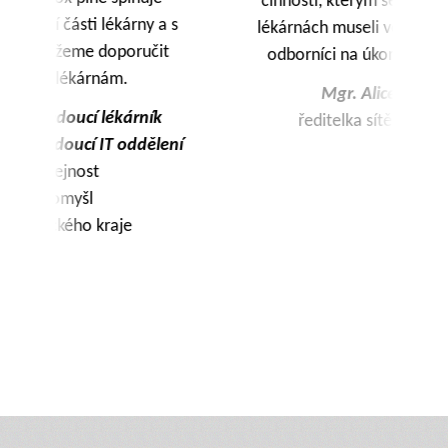
činnosti, kterým se jinak v jednotlivých
s
lékárnách museli věnovat farmaceutičtí
odborníci na úkor své hlavní profese.
Mgr. Alice Dosedlová
ředitelka sítě Chytrá lékárna
í