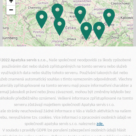
+
−
2022 Apatyka servis s.r.o.,
Naše společnost neodpovídá za škody způsobené
používáním dat nebo služeb zpřístupněných na tomto serveru nebo služeb
využívajících data nebo služby tohoto serveru. Používání takových dat nebo
lužeb znamená automatický souhlas s tímto vymezením odpovědnosti. Všechny
ateriály zpřístupňované na tomto serveru mají pouze informativní charakter a
emají jakoukoli právní nebo jinou závaznost, mohou být změněny kdykoliv bez
kéhokoliv předběžného oznámení. Veškeré informace zpřístupňované na tomto
serveru zůstávají majetkem společnosti Apatyka servis s r.o.
aše stránky neuchovávají žádné informace o Vás a Vašich aktivitách na našem
ebu, nevyužíváme tzv. cookies. Více informací o zpracování osobních údajů ve
společnosti apatyka servis s.r.o. naleznete
zde.
V souladu s pravidly GDPR lze porušení zabezpečení osobních údajů hlásit