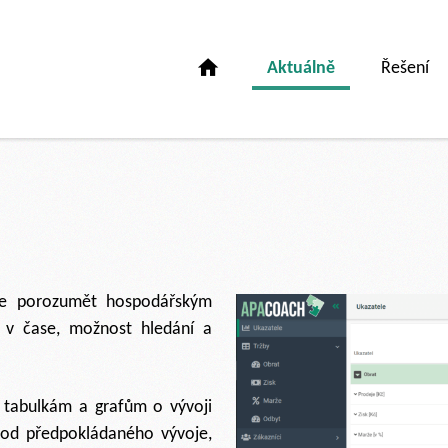
Aktuálně
Řešení
pe porozumět hospodářským
í v čase, možnost hledání a
m tabulkám a grafům o vývoji
 od předpokládaného vývoje,