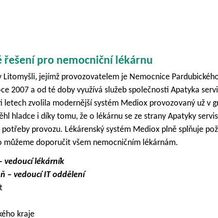
jde!
rých lékáren v Jihomoravském kraji a bez využití centrálního 
Budujeme značku, které zákazníci musí věřit a musí vědět, že všu
ortiment a jeho cena jsou kritéria, která zákazník porovnává.
ás velmi důležitá. Modul cenotvorby v manažerské nadstavbě 
5 k naší plné spokojenosti. Umožnil nám centralizovat činnost
eutičtí odborníci na úkor své hlavní profese.
á
 lékárna