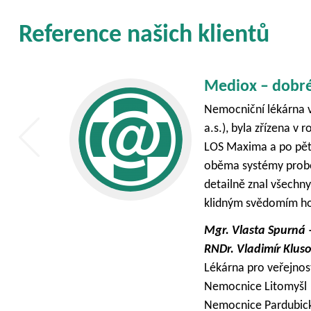
Reference našich klientů
Bez řízení to ne
Provozujeme síť Chyt
m
politiku a strategii. 
podmínky. Nabízený s
jednoho místa pro n
využíváme od léta 201
museli věnovat farmac
Mgr. Alice Dosedlov
ředitelka sítě Chytrá