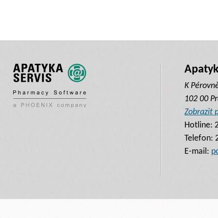
Apatyka
K Pérovn
102 00 Pr
Zobrazit
Hotline:
Telefon:
E-mail:
p