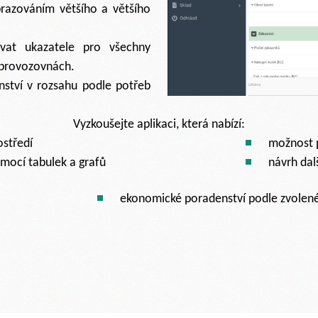
brazováním většího a většího
vat ukazatele pro všechny
 provozovnách.
nství v rozsahu podle potřeb
Vyzkoušejte aplikaci, která nabízí:
ostředí
možnost p
mocí tabulek a grafů
návrh dal
ekonomické poradenství podle zvolen