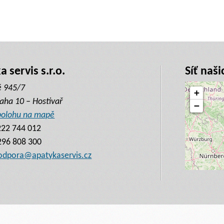
 servis s.r.o.
Síť naši
ě 945/7
+
aha 10 – Hostivař
−
 polohu na mapě
222 744 012
296 808 300
odpora@apatykaservis.cz