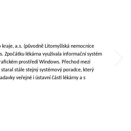
řízení nelze uplatňovat společnou obchodní
de, kde se s ní setkají, jim nabídneme i stejné
 Proto je společná cenotvorba realizovaná z
WebManager od společnosti Apatyka servis
i, kterým se jinak v jednotlivých lékárnách